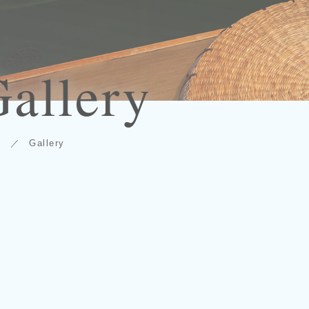
allery
e
Gallery